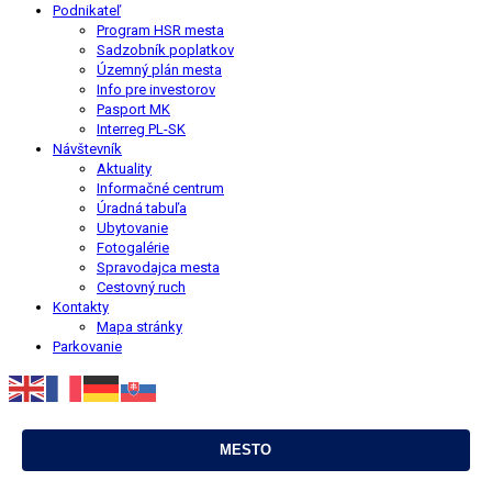
Podnikateľ
Program HSR mesta
Sadzobník poplatkov
Územný plán mesta
Info pre investorov
Pasport MK
Interreg PL-SK
Návštevník
Aktuality
Informačné centrum
Úradná tabuľa
Ubytovanie
Fotogalérie
Spravodajca mesta
Cestovný ruch
Kontakty
Mapa stránky
Parkovanie