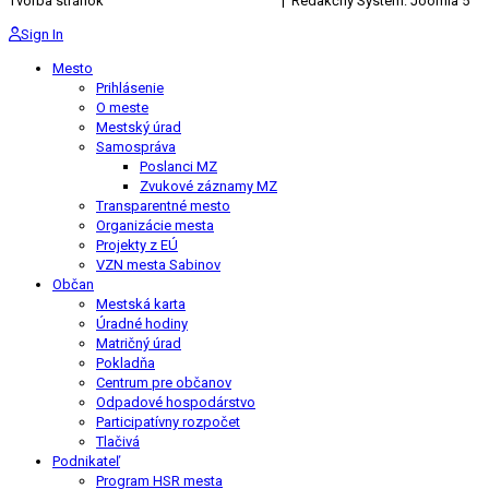
Tvorba stránok
KRIŽAN ENTERPRISES s.r.o.
| Redakčný Systém: Joomla 5
Sign In
Mesto
Prihlásenie
O meste
Mestský úrad
Samospráva
Poslanci MZ
Zvukové záznamy MZ
Transparentné mesto
Organizácie mesta
Projekty z EÚ
VZN mesta Sabinov
Občan
Mestská karta
Úradné hodiny
Matričný úrad
Pokladňa
Centrum pre občanov
Odpadové hospodárstvo
Participatívny rozpočet
Tlačivá
Podnikateľ
Program HSR mesta