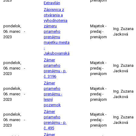
2023
prenájom
Extravilán
Zápisnica z
otvárania a
vyhodnotenia
pondelok,
zámeru
Majetok -
Ing. Zuzana
06. marec
-
priameho
predaj -
Jacková
2023
prenájmu
prenájom
majetku mesta
-
Jakubovanská
Zámer
pondelok,
Majetok -
priameho
Ing. Zuzana
06. marec
-
predaj -
prenájmu - p.
Jacková
2023
prenájom
č. 3196
Zámer
pondelok,
priameho
Majetok -
Ing. Zuzana
06. marec
-
prenájmu -
predaj -
Jacková
2023
lesný
prenájom
pozemok
Zámer
pondelok,
Majetok -
priameho
Ing. Zuzana
06. marec
-
predaj -
prenájmu - p.
Jacková
2023
prenájom
č. 495
Zámer