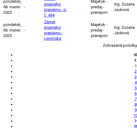
pondelok,
Majetok -
priameho
Ing. Zuzana
06. marec
-
predaj -
prenájmu - p.
Jacková
2023
prenájom
č. 494
Zámer
pondelok,
Majetok -
priameho
Ing. Zuzana
06. marec
-
predaj -
prenájmu -
Jacková
2023
prenájom
Levočská
Zobrazené položky
1
2
3
4
5
6
7
8
9
1