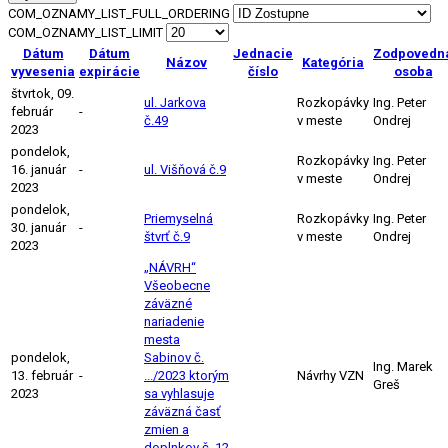
COM_OZNAMY_LIST_FULL_ORDERING
COM_OZNAMY_LIST_LIMIT
Dátum
Dátum
Jednacie
Zodpovedn
Názov
Kategória
vyvesenia
expirácie
číslo
osoba
štvrtok, 09.
ul. Jarkova
Rozkopávky
Ing. Peter
február
-
č.49
v meste
Ondrej
2023
pondelok,
Rozkopávky
Ing. Peter
16. január
-
ul. Višňová č.9
v meste
Ondrej
2023
pondelok,
Priemyselná
Rozkopávky
Ing. Peter
30. január
-
štvrť č.9
v meste
Ondrej
2023
„NÁVRH“
Všeobecne
záväzné
nariadenie
mesta
pondelok,
Sabinov č.
Ing. Marek
13. február
-
.../2023 ktorým
Návrhy VZN
Greš
2023
sa vyhlasuje
záväzná časť
zmien a
doplnkov č. 12