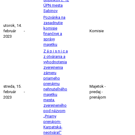
ÚPN mesta
Sabinov
Pozvánka na
zasadnutie
utorok, 14.
komisie
február
-
Komisie
finančnej a
2023
správy
majetku
Z á p i s n i c a
z otvárania a
vyhodnotenia
zverejnenia
zámeru
priameho
prenájmu
streda, 15.
Majetok -
nehnuteľného
február
-
predaj -
majetku
2023
prenájom
mesta,
zverejneného
pod názvom
„Priamy
prenájom-
Karpatská-
neotvárať“