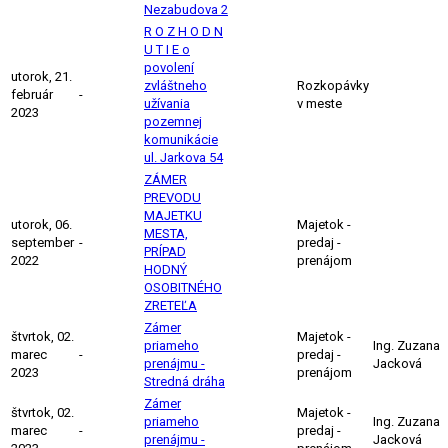
Nezabudova 2
R O Z H O D N
U T I E o
povolení
utorok, 21.
zvláštneho
Rozkopávky
február
-
užívania
v meste
2023
pozemnej
komunikácie
ul. Jarkova 54
ZÁMER
PREVODU
MAJETKU
utorok, 06.
Majetok -
MESTA,
september
-
predaj -
PRÍPAD
2022
prenájom
HODNÝ
OSOBITNÉHO
ZRETEĽA
Zámer
štvrtok, 02.
Majetok -
priameho
Ing. Zuzana
marec
-
predaj -
prenájmu -
Jacková
2023
prenájom
Stredná dráha
Zámer
štvrtok, 02.
Majetok -
priameho
Ing. Zuzana
marec
-
predaj -
prenájmu -
Jacková