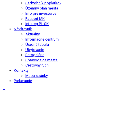
Sadzobník poplatkov
Územný plán mesta
Info pre investorov
Pasport MK
Interreg PL-SK
Návštevník
Aktuality
Informačné centrum
Úradná tabuľa
Ubytovanie
Fotogalérie
Spravodajca mesta
Cestovný ruch
Kontakty
Mapa stránky
Parkovanie