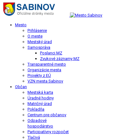
Mesto
Prihlásenie
O meste
Mestský úrad
Samospráva
Poslanci MZ
Zvukové záznamy MZ
Transparentné mesto
Organizácie mesta
Projekty z EÚ
VZN mesta Sabinov
Občan
Mestská karta
Úradné hodiny
Matričný úrad
Pokladňa
Centrum pre občanov
Odpadové
hospodárstvo
Participatívny rozpočet
Tlačivá