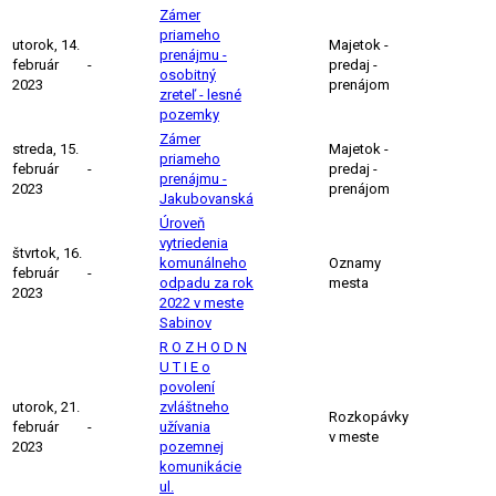
Zámer
priameho
utorok, 14.
Majetok -
prenájmu -
február
-
predaj -
osobitný
2023
prenájom
zreteľ - lesné
pozemky
Zámer
streda, 15.
Majetok -
priameho
február
-
predaj -
prenájmu -
2023
prenájom
Jakubovanská
Úroveň
vytriedenia
štvrtok, 16.
komunálneho
Oznamy
február
-
odpadu za rok
mesta
2023
2022 v meste
Sabinov
R O Z H O D N
U T I E o
povolení
utorok, 21.
zvláštneho
Rozkopávky
február
-
užívania
v meste
2023
pozemnej
komunikácie
ul.