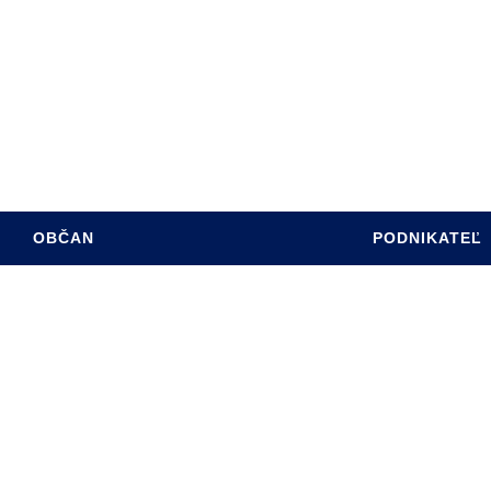
ÚRAD
PROGRAM HSR MESTA
SADZOBNÍK POPLATKOV
RE OBČANOV
ÚZEMNÝ PLÁN MESTA
 HOSPODÁRSTVO
INFO PRE INVESTOROV
TÍVNY ROZPOČET
PASPORT MK
INTERREG PL-SK
OBČAN
PODNIKATEĽ