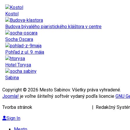
Kostol
Budova bývalého piaristického kláštora v centre
Socha Oscara
Pohľad z ul. 9. mája
Hotel Torysa
Sabina
Copyright © 2026 Mesto Sabinov. Všetky práva vyhradené.
Joomla!
je voľne šíriteľný softvér vydaný podľa licencie
GNU Ge
Tvorba stránok
KRIŽAN ENTERPRISES s.r.o.
| Redakčný Systé
Sign In
Mesto