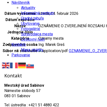
Návštevník
Aktuality
Informačné centrum
Dátum vyvesenia
streda, 04. február 2026
Úradná tabuľa
Dátum expirácie
-
Ubytovanie
Názov
OZNÁMENIE O ZVEREJNENÍ ROZSAHU
Fotogalérie
Jednacie číslo
Spravodajca mesta
Kategória
Oznamy mesta
Cestovný ruch
Kontakty
Zodpovedná osoba
Ing. Marek Greš
Mapa stránky
Súbor na stiahnutie
OZNAMENIE_O_ZVER
Parkovanie
Kontakt
Mestský úrad Sabinov
Námestie slobody 57
083 01 Sabinov
Tel. ústredňa : +421 51 4880 422