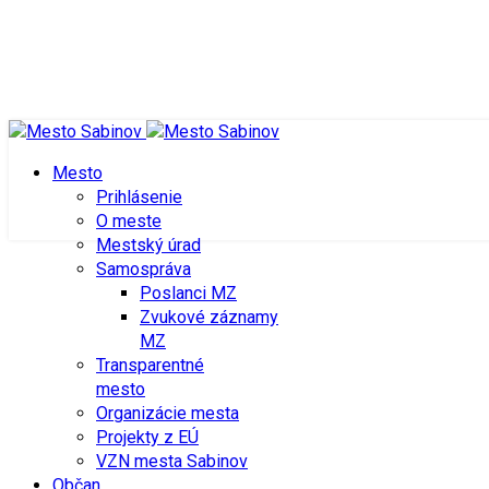
Mesto
Prihlásenie
O meste
Mestský úrad
Samospráva
Poslanci MZ
Zvukové záznamy
MZ
Transparentné
O MESTE
mesto
Organizácie mesta
MESTSKÝ ÚRAD
MESTSKÁ K
Projekty z EÚ
SAMOSPRÁVA
ÚRADNÉ HO
VZN mesta Sabinov
Občan