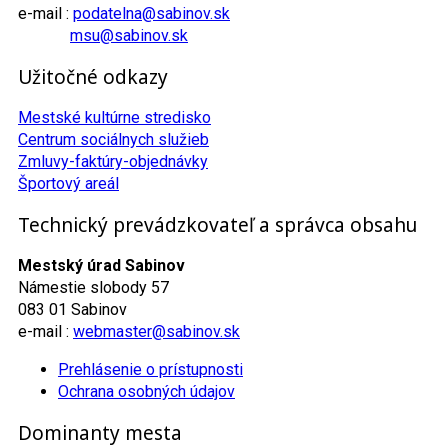
e-mail :
podatelna@sabinov.sk
msu@sabinov.sk
Užitočné odkazy
Mestské kultúrne stredisko
Centrum sociálnych služieb
Zmluvy-faktúry-objednávky
Športový areál
Technický prevádzkovateľ a správca obsahu
Mestský úrad Sabinov
Námestie slobody 57
083 01 Sabinov
e-mail :
webmaster@sabinov.sk
Prehlásenie o prístupnosti
Ochrana osobných údajov
Dominanty mesta