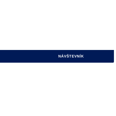
INFORMAČNÉ CENTRUM
ÚRADNÁ TABUĽA
UBYTOVANIE
FOTOGALÉRIE
SPRAVODAJCA MESTA
CESTOVNÝ RUCH
NÁVŠTEVNÍK