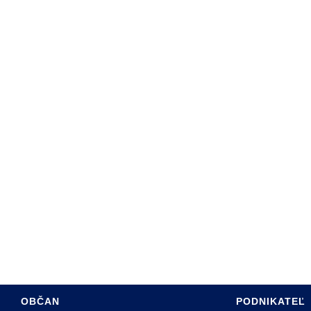
ARTA SABINOVA
DINY
ÚRAD
PROGRAM HSR MESTA
SADZOBNÍK POPLATKOV
RE OBČANOV
ÚZEMNÝ PLÁN MESTA
 HOSPODÁRSTVO
INFO PRE INVESTOROV
TÍVNY ROZPOČET
PASPORT MK
INTERREG PL-SK
OBČAN
PODNIKATEĽ