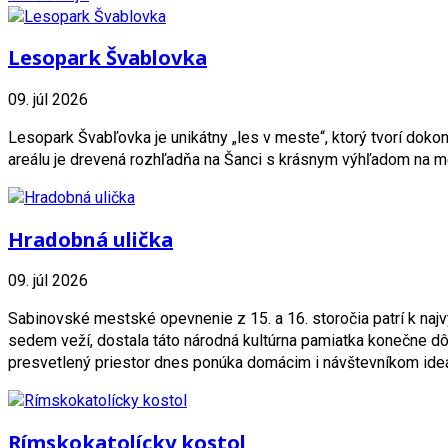
Lesopark Švablovka
09. júl 2026
Lesopark Švabľovka je unikátny „les v meste“, ktorý tvorí dok
areálu je drevená rozhľadňa na Šanci s krásnym výhľadom na me
Hradobná ulička
09. júl 2026
Sabinovské mestské opevnenie z 15. a 16. storočia patrí k na
sedem veží, dostala táto národná kultúrna pamiatka konečne dô
presvetlený priestor dnes ponúka domácim i návštevníkom ideáln
Rímskokatolícky kostol