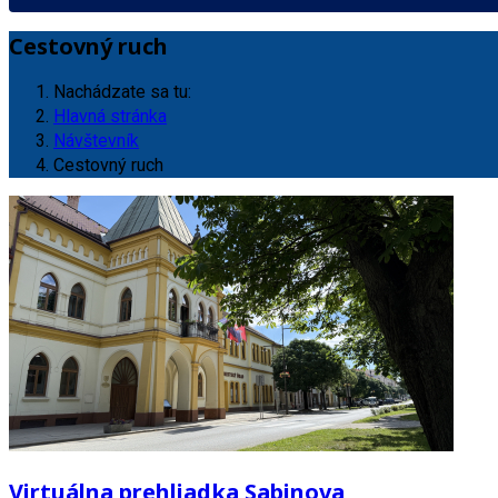
Cestovný ruch
Nachádzate sa tu:
Hlavná stránka
Návštevník
Cestovný ruch
Virtuálna prehliadka Sabinova