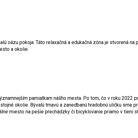
onalú oázu pokoja. Táto relaxačná a edukačná zóna je stvorená n
sto a okolie.
jvýznamnejším pamiatkam nášho mesta. Po tom, čo v roku 2022 pr
stojné okolie. Bývalú tmavú a zanedbanú hradobnú uličku sme pr
e miesto na pešie prechádzky či bicyklovanie priamo v tieni stá