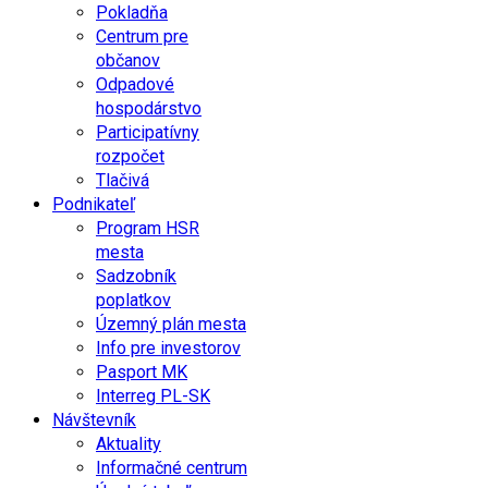
Pokladňa
Centrum pre
občanov
Odpadové
hospodárstvo
Participatívny
rozpočet
Tlačivá
Podnikateľ
Program HSR
mesta
Sadzobník
poplatkov
Územný plán mesta
Info pre investorov
Pasport MK
Interreg PL-SK
Návštevník
Aktuality
Informačné centrum