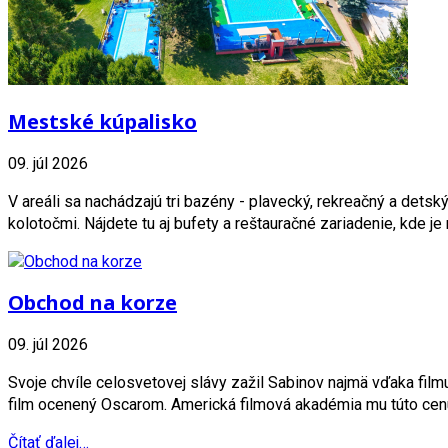
Mestské kúpalisko
09. júl 2026
V areáli sa nachádzajú tri bazény - plavecký, rekreačný a detský
kolotočmi. Nájdete tu aj bufety a reštauračné zariadenie, kde je 
Obchod na korze
09. júl 2026
Svoje chvíle celosvetovej slávy zažil Sabinov najmä vďaka film
film ocenený Oscarom. Americká filmová akadémia mu túto cenu
Čítať ďalej…