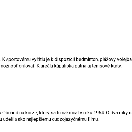
. K športovému vyžitiu je k dispozícii bedminton, plážový volejbal
možnosť grilovať. K areálu kúpaliska patria aj tenisové kurty.
u Obchod na korze, ktorý sa tu nakrúcal v roku 1964. O dva roky
 udelila ako najlepšiemu cudzojazyčnému filmu.