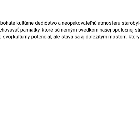
je bohaté kultúrne dedičstvo a neopakovateľnú atmosféru starob
zachovávať pamiatky, ktoré sú nemým svedkom našej spoločnej str
 svoj kultúrny potenciál, ale stáva sa aj dôležitým mostom, ktor