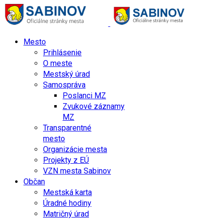
Mesto
Prihlásenie
O meste
Mestský úrad
Samospráva
Poslanci MZ
Zvukové záznamy
MZ
Transparentné
mesto
Organizácie mesta
Projekty z EÚ
VZN mesta Sabinov
Občan
Mestská karta
Úradné hodiny
Matričný úrad