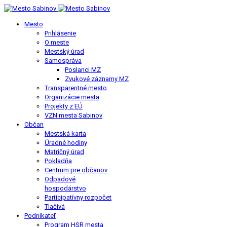
Mesto
Prihlásenie
O meste
Mestský úrad
Samospráva
Poslanci MZ
Zvukové záznamy MZ
Transparentné mesto
Organizácie mesta
Projekty z EÚ
VZN mesta Sabinov
Občan
Mestská karta
Úradné hodiny
Matričný úrad
Pokladňa
Centrum pre občanov
Odpadové
hospodárstvo
Participatívny rozpočet
Tlačivá
Podnikateľ
Program HSR mesta