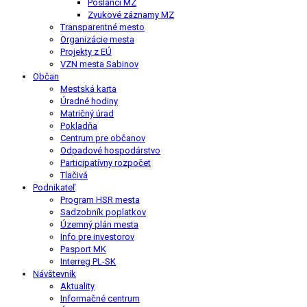
Poslanci MZ
Zvukové záznamy MZ
Transparentné mesto
Organizácie mesta
Projekty z EÚ
VZN mesta Sabinov
Občan
Mestská karta
Úradné hodiny
Matričný úrad
Pokladňa
Centrum pre občanov
Odpadové hospodárstvo
Participatívny rozpočet
Tlačivá
Podnikateľ
Program HSR mesta
Sadzobník poplatkov
Územný plán mesta
Info pre investorov
Pasport MK
Interreg PL-SK
Návštevník
Aktuality
Informačné centrum