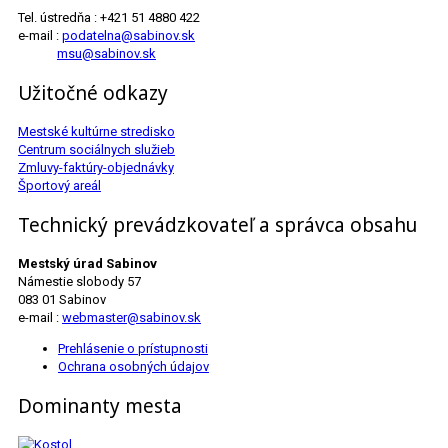
Tel. ústredňa : +421 51 4880 422
e-mail :
podatelna@sabinov.sk
msu@sabinov.sk
Užitočné odkazy
Mestské kultúrne stredisko
Centrum sociálnych služieb
Zmluvy-faktúry-objednávky
Športový areál
Technický prevádzkovateľ a správca obsahu
Mestský úrad Sabinov
Námestie slobody 57
083 01 Sabinov
e-mail :
webmaster@sabinov.sk
Prehlásenie o prístupnosti
Ochrana osobných údajov
Dominanty mesta