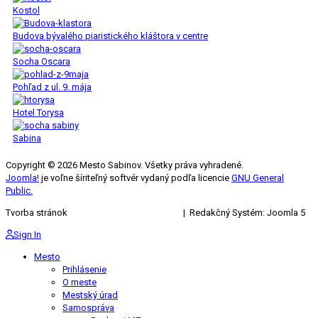
Kostol
Budova bývalého piaristického kláštora v centre
Socha Oscara
Pohľad z ul. 9. mája
Hotel Torysa
Sabina
Copyright © 2026 Mesto Sabinov. Všetky práva vyhradené.
Joomla!
je voľne šíriteľný softvér vydaný podľa licencie
GNU General
Public.
Tvorba stránok
KRIŽAN ENTERPRISES s.r.o.
| Redakčný Systém: Joomla 5
Sign In
Mesto
Prihlásenie
O meste
Mestský úrad
Samospráva