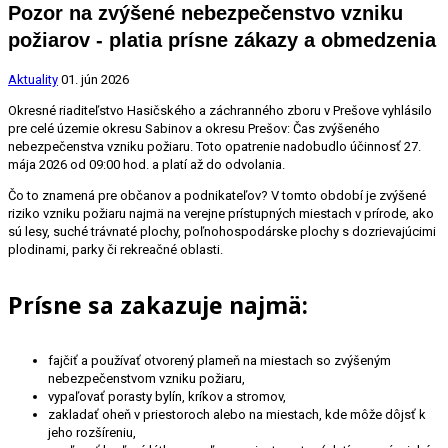
Pozor na zvýšené nebezpečenstvo vzniku
požiarov - platia prísne zákazy a obmedzenia
Aktuality
01. jún 2026
Okresné riaditeľstvo Hasičského a záchranného zboru v Prešove vyhlásilo
pre celé územie okresu Sabinov a okresu Prešov: Čas zvýšeného
nebezpečenstva vzniku požiaru. Toto opatrenie nadobudlo účinnosť 27.
mája 2026 od 09:00 hod. a platí až do odvolania.
Čo to znamená pre občanov a podnikateľov? V tomto období je zvýšené
riziko vzniku požiaru najmä na verejne prístupných miestach v prírode, ako
sú lesy, suché trávnaté plochy, poľnohospodárske plochy s dozrievajúcimi
plodinami, parky či rekreačné oblasti.
Prísne sa zakazuje najmä:
fajčiť a používať otvorený plameň na miestach so zvýšeným
nebezpečenstvom vzniku požiaru,
vypaľovať porasty bylín, kríkov a stromov,
zakladať oheň v priestoroch alebo na miestach, kde môže dôjsť k
jeho rozšíreniu,