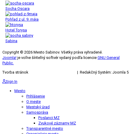
Socha Oscara
Pohľad z ul. 9. mája
Hotel Torysa
Sabina
Copyright © 2026 Mesto Sabinov. Všetky práva vyhradené.
Joomla!
je voľne šíriteľný softvér vydaný podľa licencie
GNU General
Public.
Tvorba stránok
KRIŽAN ENTERPRISES s.r.o.
| Redakčný Systém: Joomla 5
Sign In
Mesto
Prihlásenie
O meste
Mestský úrad
Samospráva
Poslanci MZ
Zvukové záznamy MZ
Transparentné mesto
Organizácie mesta