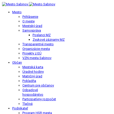
Mesto
Prihlásenie
O meste
Mestský úrad
Samospráva
Poslanci MZ
Zvukové záznamy MZ
Transparentné mesto
Organizácie mesta
Projekty z EÚ
VZN mesta Sabinov
Občan
Mestská karta
Úradné hodiny
Matričný úrad
Pokladňa
Centrum pre občanov
Odpadové
hospodárstvo
Participatívny rozpočet
Tlačivá
Podnikateľ
Program HSR mesta