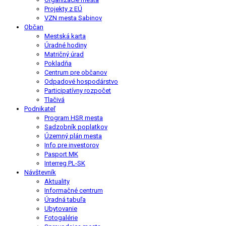
Projekty z EÚ
VZN mesta Sabinov
Občan
Mestská karta
Úradné hodiny
Matričný úrad
Pokladňa
Centrum pre občanov
Odpadové hospodárstvo
Participatívny rozpočet
Tlačivá
Podnikateľ
Program HSR mesta
Sadzobník poplatkov
Územný plán mesta
Info pre investorov
Pasport MK
Interreg PL-SK
Návštevník
Aktuality
Informačné centrum
Úradná tabuľa
Ubytovanie
Fotogalérie