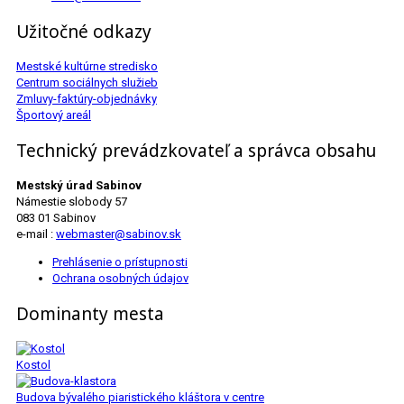
Užitočné odkazy
Mestské kultúrne stredisko
Centrum sociálnych služieb
Zmluvy-faktúry-objednávky
Športový areál
Technický prevádzkovateľ a správca obsahu
Mestský úrad Sabinov
Námestie slobody 57
083 01 Sabinov
e-mail :
webmaster@sabinov.sk
Prehlásenie o prístupnosti
Ochrana osobných údajov
Dominanty mesta
Kostol
Budova bývalého piaristického kláštora v centre