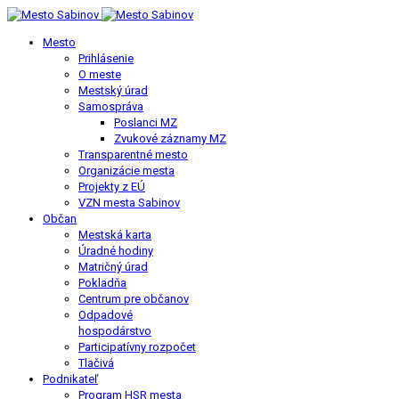
Mesto
Prihlásenie
O meste
Mestský úrad
Samospráva
Poslanci MZ
Zvukové záznamy MZ
Transparentné mesto
Organizácie mesta
Projekty z EÚ
VZN mesta Sabinov
Občan
Mestská karta
Úradné hodiny
Matričný úrad
Pokladňa
Centrum pre občanov
Odpadové
hospodárstvo
Participatívny rozpočet
Tlačivá
Podnikateľ
Program HSR mesta