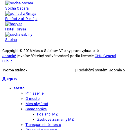
Socha Oscara
Pohľad z ul. 9. mája
Hotel Torysa
Sabina
Copyright © 2026 Mesto Sabinov. Všetky práva vyhradené.
Joomla!
je voľne šíriteľný softvér vydaný podľa licencie
GNU General
Public.
Tvorba stránok
KRIŽAN ENTERPRISES s.r.o.
| Redakčný Systém: Joomla 5
Sign In
Mesto
Prihlásenie
O meste
Mestský úrad
Samospráva
Poslanci MZ
Zvukové záznamy MZ
Transparentné mesto
Organizácie mesta