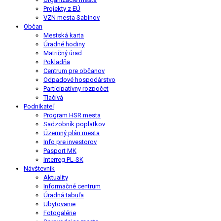
Projekty z EÚ
VZN mesta Sabinov
Občan
Mestská karta
Úradné hodiny
Matričný úrad
Pokladňa
Centrum pre občanov
Odpadové hospodárstvo
Participatívny rozpočet
Tlačivá
Podnikateľ
Program HSR mesta
Sadzobník poplatkov
Územný plán mesta
Info pre investorov
Pasport MK
Interreg PL-SK
Návštevník
Aktuality
Informačné centrum
Úradná tabuľa
Ubytovanie
Fotogalérie