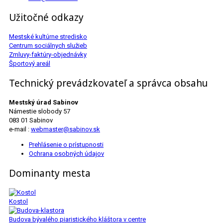
Užitočné odkazy
Mestské kultúrne stredisko
Centrum sociálnych služieb
Zmluvy-faktúry-objednávky
Športový areál
Technický prevádzkovateľ a správca obsahu
Mestský úrad Sabinov
Námestie slobody 57
083 01 Sabinov
e-mail :
webmaster@sabinov.sk
Prehlásenie o prístupnosti
Ochrana osobných údajov
Dominanty mesta
Kostol
Budova bývalého piaristického kláštora v centre