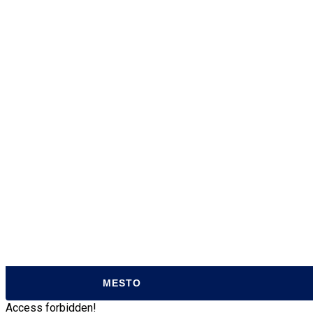
O MESTE
MESTSKÝ ÚRAD
MESTSKÁ K
SAMOSPRÁVA
ÚRADNÉ HO
MESTSKÉ ZASTUPITEĽSTVO
MATRIČNÝ 
ZVUKOVÉ ZÁZNAMY MZ
POKLADŇA
TRANSPARENTNÉ MESTO
CENTRUM P
ORGANIZÁCIE MESTA
ODPADOVÉ
PROJEKTY Z EÚ
PARTICIPA
VZN MESTA SABINOV
TLAČIVÁ
MESTO
Access forbidden!