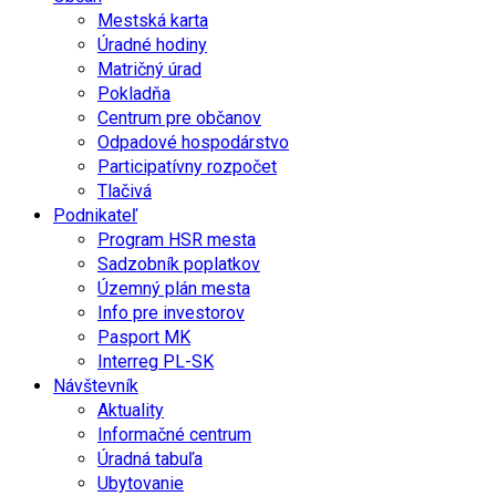
Mestská karta
Úradné hodiny
Matričný úrad
Pokladňa
Centrum pre občanov
Odpadové hospodárstvo
Participatívny rozpočet
Tlačivá
Podnikateľ
Program HSR mesta
Sadzobník poplatkov
Územný plán mesta
Info pre investorov
Pasport MK
Interreg PL-SK
Návštevník
Aktuality
Informačné centrum
Úradná tabuľa
Ubytovanie