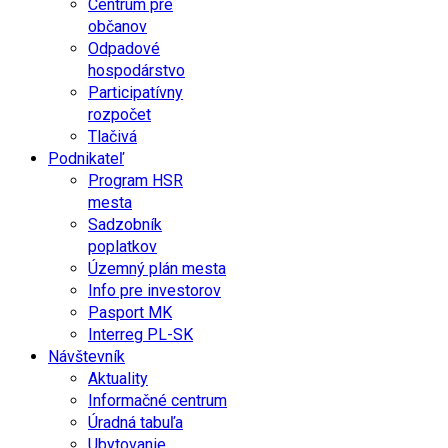
Centrum pre
občanov
Odpadové
hospodárstvo
Participatívny
rozpočet
Tlačivá
Podnikateľ
Program HSR
mesta
Sadzobník
poplatkov
Územný plán mesta
Info pre investorov
Pasport MK
Interreg PL-SK
Návštevník
Aktuality
Informačné centrum
Úradná tabuľa
Ubytovanie