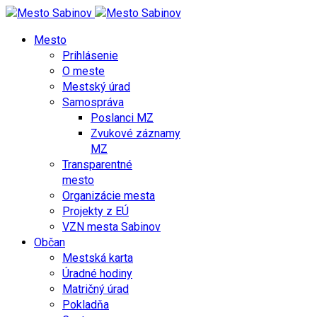
Mesto
Prihlásenie
O meste
Mestský úrad
Samospráva
Poslanci MZ
Zvukové záznamy
MZ
Transparentné
mesto
Organizácie mesta
Projekty z EÚ
VZN mesta Sabinov
Občan
Mestská karta
Úradné hodiny
Matričný úrad
Pokladňa