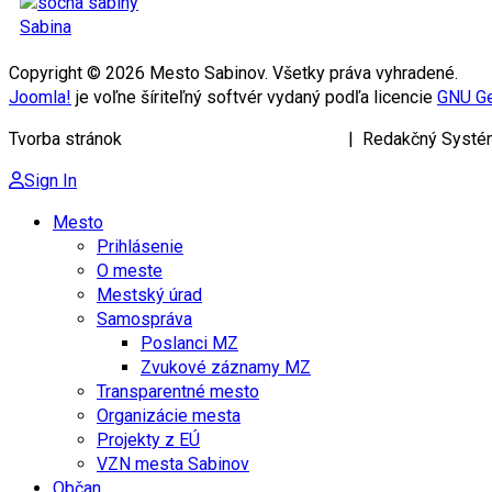
Sabina
Copyright © 2026 Mesto Sabinov. Všetky práva vyhradené.
Joomla!
je voľne šíriteľný softvér vydaný podľa licencie
GNU Ge
Tvorba stránok
KRIŽAN ENTERPRISES s.r.o.
| Redakčný Systé
Sign In
Mesto
Prihlásenie
O meste
Mestský úrad
Samospráva
Poslanci MZ
Zvukové záznamy MZ
Transparentné mesto
Organizácie mesta
Projekty z EÚ
VZN mesta Sabinov
Občan