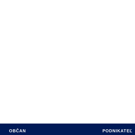
ARTA SABINOVA
DINY
ÚRAD
PROGRAM HSR MESTA
SADZOBNÍK POPLATKOV
RE OBČANOV
ÚZEMNÝ PLÁN MESTA
 HOSPODÁRSTVO
INFO PRE INVESTOROV
TÍVNY ROZPOČET
PASPORT MK
INTERREG PL-SK
OBČAN
PODNIKATEĽ