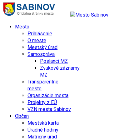
Mesto
Prihlásenie
O meste
Mestský úrad
Samospráva
Poslanci MZ
Zvukové záznamy
MZ
Transparentné
mesto
Organizácie mesta
Projekty z EÚ
VZN mesta Sabinov
Občan
Mestská karta
Úradné hodiny
Matričný úrad