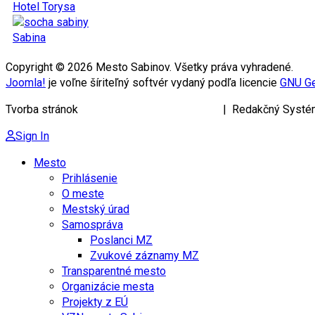
Hotel Torysa
Sabina
Copyright © 2026 Mesto Sabinov. Všetky práva vyhradené.
Joomla!
je voľne šíriteľný softvér vydaný podľa licencie
GNU Ge
Tvorba stránok
KRIŽAN ENTERPRISES s.r.o.
| Redakčný Systé
Sign In
Mesto
Prihlásenie
O meste
Mestský úrad
Samospráva
Poslanci MZ
Zvukové záznamy MZ
Transparentné mesto
Organizácie mesta
Projekty z EÚ