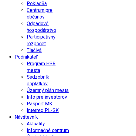
Pokladňa
Centrum pre
občanov
Odpadové
hospodárstvo
Participatívny
rozpočet
Tlačivá
Podnikateľ
Program HSR
mesta
Sadzobník
poplatkov
Územný plán mesta
Info pre investorov
Pasport MK
Interreg PL-SK
Návštevník
Aktuality
Informačné centrum