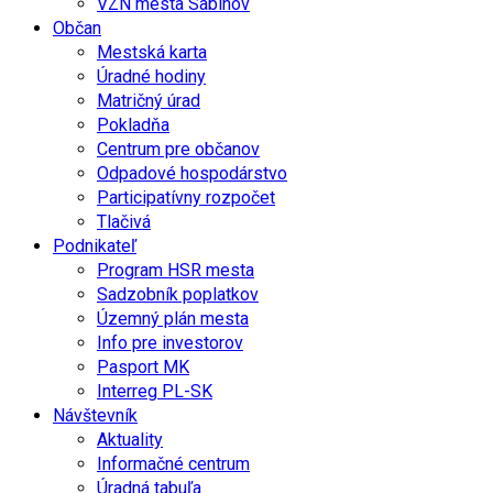
VZN mesta Sabinov
Občan
Mestská karta
Úradné hodiny
Matričný úrad
Pokladňa
Centrum pre občanov
Odpadové hospodárstvo
Participatívny rozpočet
Tlačivá
Podnikateľ
Program HSR mesta
Sadzobník poplatkov
Územný plán mesta
Info pre investorov
Pasport MK
Interreg PL-SK
Návštevník
Aktuality
Informačné centrum
Úradná tabuľa