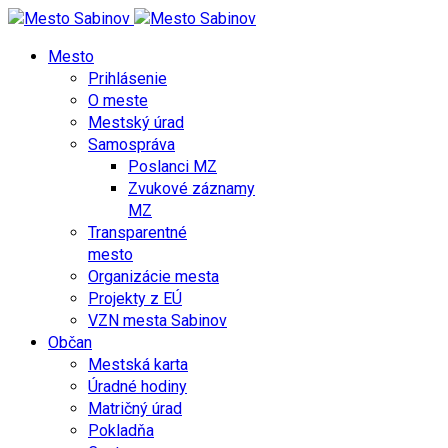
Mesto
Prihlásenie
O meste
Mestský úrad
Samospráva
Poslanci MZ
Zvukové záznamy
MZ
Transparentné
mesto
Organizácie mesta
Projekty z EÚ
VZN mesta Sabinov
Občan
Mestská karta
Úradné hodiny
Matričný úrad
Pokladňa