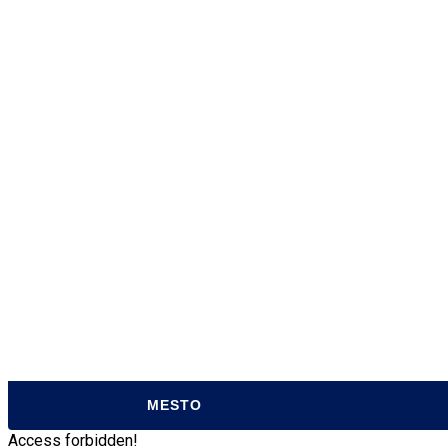
O MESTE
MESTSKÝ ÚRAD
MESTSKÁ K
SAMOSPRÁVA
ÚRADNÉ HO
MESTSKÉ ZASTUPITEĽSTVO
MATRIČNÝ 
ZVUKOVÉ ZÁZNAMY MZ
POKLADŇA
TRANSPARENTNÉ MESTO
CENTRUM P
ORGANIZÁCIE MESTA
ODPADOVÉ
PROJEKTY Z EÚ
PARTICIPA
VZN MESTA SABINOV
TLAČIVÁ
MESTO
Access forbidden!