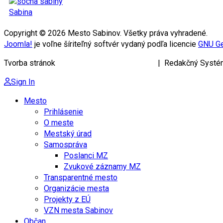
Sabina
Copyright © 2026 Mesto Sabinov. Všetky práva vyhradené.
Joomla!
je voľne šíriteľný softvér vydaný podľa licencie
GNU Ge
Tvorba stránok
KRIŽAN ENTERPRISES s.r.o.
| Redakčný Systé
Sign In
Mesto
Prihlásenie
O meste
Mestský úrad
Samospráva
Poslanci MZ
Zvukové záznamy MZ
Transparentné mesto
Organizácie mesta
Projekty z EÚ
VZN mesta Sabinov
Občan