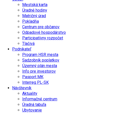
Mestská karta
Úradné hodiny
Matričný úrad
Pokladňa
Centrum pre občanov
Odpadové hospodárstvo
Participatívny rozpočet
Tlačivá
Podnikateľ
Program HSR mesta
Sadzobník poplatkov
Územný plán mesta
Info pre investorov
Pasport MK
Interreg PL-SK
Návštevník
Aktuality
Informačné centrum
Úradná tabuľa
Ubytovanie