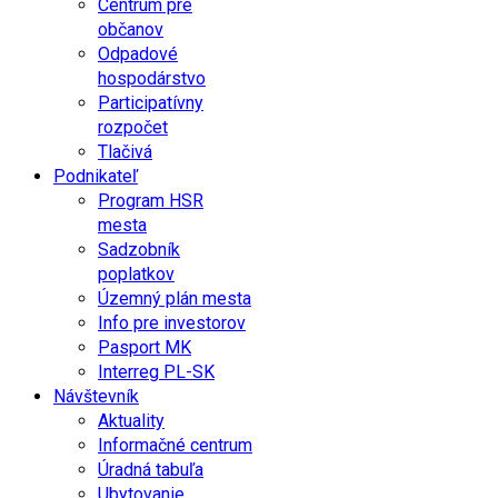
Centrum pre
občanov
Odpadové
hospodárstvo
Participatívny
rozpočet
Tlačivá
Podnikateľ
Program HSR
mesta
Sadzobník
poplatkov
Územný plán mesta
Info pre investorov
Pasport MK
Interreg PL-SK
Návštevník
Aktuality
Informačné centrum
Úradná tabuľa
Ubytovanie