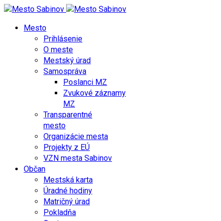
Mesto
Prihlásenie
O meste
Mestský úrad
Samospráva
Poslanci MZ
Zvukové záznamy
MZ
Transparentné
mesto
Organizácie mesta
Projekty z EÚ
VZN mesta Sabinov
Občan
Mestská karta
Úradné hodiny
Matričný úrad
Pokladňa