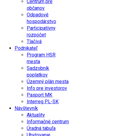
Centrum pre
občanov
Odpadové
hospodárstvo
Participatívny
rozpočet
Tlačivá
Podnikateľ
Program HSR
mesta
Sadzobník
poplatkov
Územný plán mesta
Info pre investorov
Pasport MK
Interreg PL-SK
Návštevník
Aktuality
Informačné centrum
Úradná tabuľa
Ubytovanie