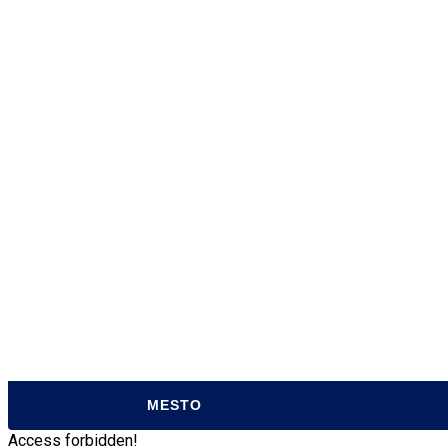
O MESTE
MESTSKÝ ÚRAD
MESTSKÁ K
SAMOSPRÁVA
ÚRADNÉ HO
MESTSKÉ ZASTUPITEĽSTVO
MATRIČNÝ 
ZVUKOVÉ ZÁZNAMY MZ
POKLADŇA
TRANSPARENTNÉ MESTO
CENTRUM P
ORGANIZÁCIE MESTA
ODPADOVÉ
PROJEKTY Z EÚ
PARTICIPA
VZN MESTA SABINOV
TLAČIVÁ
MESTO
Access forbidden!