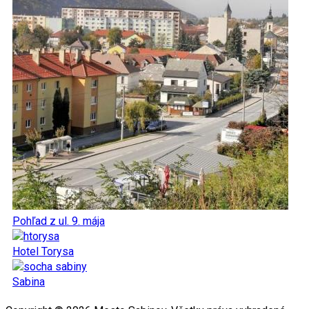
Pohľad z ul. 9. mája
Hotel Torysa
Sabina