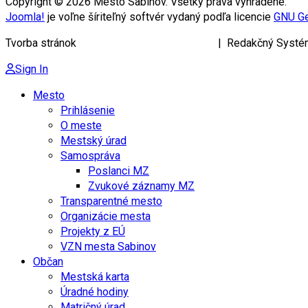
Copyright © 2026 Mesto Sabinov. Všetky práva vyhradené.
Joomla!
je voľne šíriteľný softvér vydaný podľa licencie
GNU Ge
Tvorba stránok
KRIŽAN ENTERPRISES s.r.o.
| Redakčný Systé
Sign In
Mesto
Prihlásenie
O meste
Mestský úrad
Samospráva
Poslanci MZ
Zvukové záznamy MZ
Transparentné mesto
Organizácie mesta
Projekty z EÚ
VZN mesta Sabinov
Občan
Mestská karta
Úradné hodiny
Matričný úrad