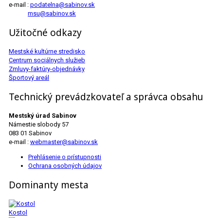
e-mail :
podatelna@sabinov.sk
msu@sabinov.sk
Užitočné odkazy
Mestské kultúrne stredisko
Centrum sociálnych služieb
Zmluvy-faktúry-objednávky
Športový areál
Technický prevádzkovateľ a správca obsahu
Mestský úrad Sabinov
Námestie slobody 57
083 01 Sabinov
e-mail :
webmaster@sabinov.sk
Prehlásenie o prístupnosti
Ochrana osobných údajov
Dominanty mesta
Kostol