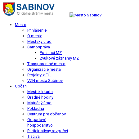
Mesto
Prihlásenie
O meste
Mestský úrad
Samospráva
Poslanci MZ
Zvukové záznamy MZ
Transparentné mesto
Organizácie mesta
Projekty z EÚ
VZN mesta Sabinov
Občan
Mestská karta
Úradné hodiny
Matričný úrad
Pokladňa
Centrum pre občanov
Odpadové
hospodárstvo
Participatívny rozpočet
Tlačivá