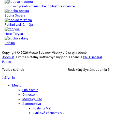
Budova bývalého piaristického kláštora v centre
Socha Oscara
Pohľad z ul. 9. mája
Hotel Torysa
Sabina
Copyright © 2026 Mesto Sabinov. Všetky práva vyhradené.
Joomla!
je voľne šíriteľný softvér vydaný podľa licencie
GNU General
Public.
Tvorba stránok
KRIŽAN ENTERPRISES s.r.o.
| Redakčný Systém: Joomla 5
Sign In
Mesto
Prihlásenie
O meste
Mestský úrad
Samospráva
Poslanci MZ
Zvukové záznamy MZ