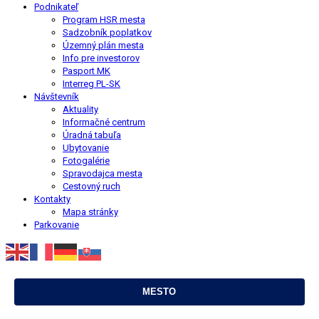
Podnikateľ
Program HSR mesta
Sadzobník poplatkov
Územný plán mesta
Info pre investorov
Pasport MK
Interreg PL-SK
Návštevník
Aktuality
Informačné centrum
Úradná tabuľa
Ubytovanie
Fotogalérie
Spravodajca mesta
Cestovný ruch
Kontakty
Mapa stránky
Parkovanie