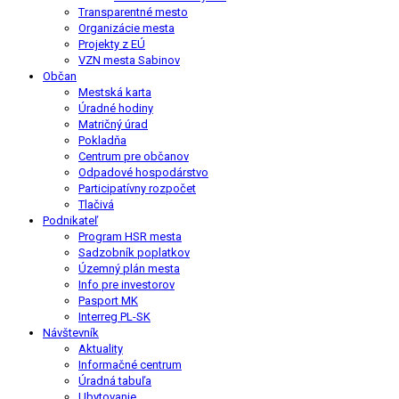
Transparentné mesto
Organizácie mesta
Projekty z EÚ
VZN mesta Sabinov
Občan
Mestská karta
Úradné hodiny
Matričný úrad
Pokladňa
Centrum pre občanov
Odpadové hospodárstvo
Participatívny rozpočet
Tlačivá
Podnikateľ
Program HSR mesta
Sadzobník poplatkov
Územný plán mesta
Info pre investorov
Pasport MK
Interreg PL-SK
Návštevník
Aktuality
Informačné centrum
Úradná tabuľa
Ubytovanie